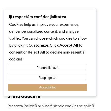
Îți respectăm confidențialitatea
Cookies help us improve your experience,
deliver personalized content, and analyze
Politica
traffic. You can choose which cookies to allow
de Cookies
by clicking
Customize
. Click
Accept All
to
consent or
Reject All
to decline non-essential
cookies.
Personalizează
Politică privind fișierele cookies
Respinge tot
Ultima actualizare: Februarie 2023
Acceptă tot
1. Introducere
Prezenta Politică privind fișierele cookies se aplică