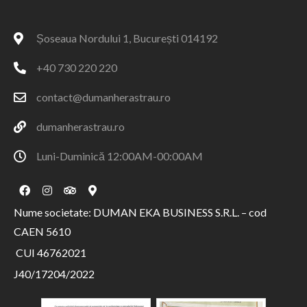
Șoseaua Nordului 1, București 014192
+40 730 220 220
contact@dumanherastrau.ro
dumanherastrau.ro
Luni-Duminică 12:00AM-00:00AM
Nume societate: DUMAN EKA BUSINESS S.R.L. – cod
CAEN 5610
CUI 46762021
J40/17204/2022