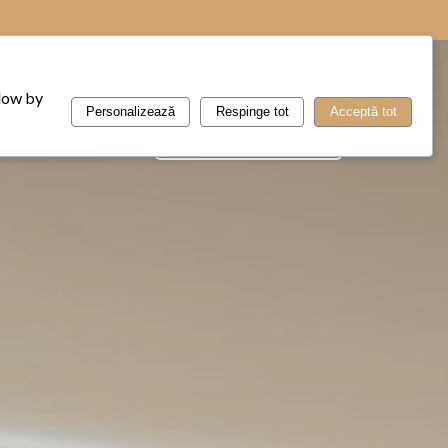
Listă Informaţii Nutriţionale
Contact
llow by
Personalizează
Respinge tot
Acceptă tot
REZERVĂ O MASĂ