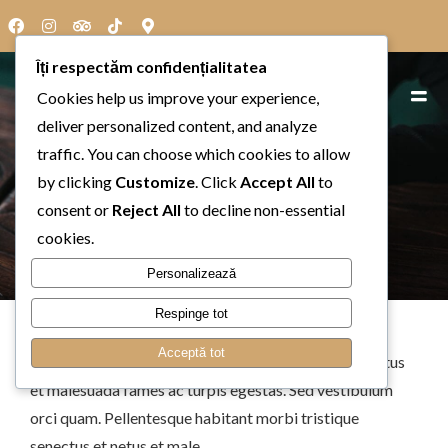
Îți respectăm confidențialitatea
Cookies help us improve your experience,
deliver personalized content, and analyze
traffic. You can choose which cookies to allow
by clicking
Customize
. Click
Accept All
to
Christina Hardy
consent or
Reject All
to decline non-essential
cookies.
IUNIE 10, 2014
Personalizează
Respinge tot
Acceptă tot
Pellentesque habitant morbi tristique senectus et netus
et malesuada fames ac turpis egestas. Sed vestibulum
orci quam. Pellentesque habitant morbi tristique
senectus et netus et male.